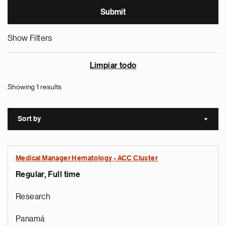
Show Filters
Limpiar todo
Showing 1 results
Sort by
Sort a
Medical Manager Hematology - ACC Cluster
Regular, Full time
Research
Panamá