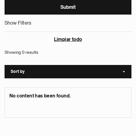
Show Filters
Limpiar todo
Showing 0 results
Sort by
Sort a
No content has been found.