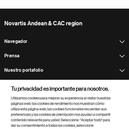
Novartis Andean & CAC region
Navegador
Prensa
Nuestro portafolio
Otras webs
Tu privacidad es importante para nosotros.
Utilizamos cookies para mejorar su experiencia al visitar nuestras
Footer Site Search
páginas web: las cookies de rendimiento nos muestran cómo
utiliza esta página web, las cookies funcionales recuerdan sus
preferencias y las cookies de orientación nos ayudan a compartir
contenido relevante para usted. Seleccione: "Aceptar todo" para
dar su consentimiento a todas las cookies, seleccione