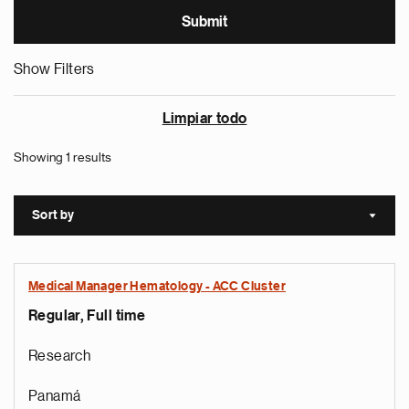
Show Filters
Limpiar todo
Showing 1 results
Sort by
Sort a
Medical Manager Hematology - ACC Cluster
Regular, Full time
Research
Panamá