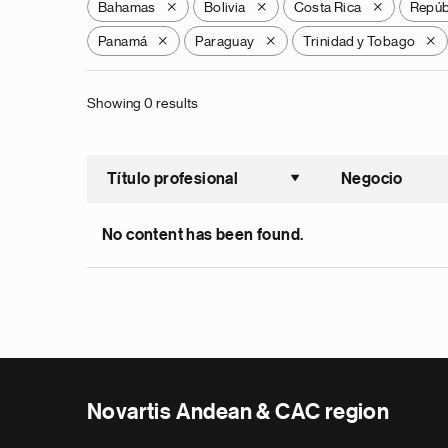
Bahamas
Bolivia
Costa Rica
Repúb
X
X
X
Panamá
Paraguay
Trinidad y Tobago
X
X
X
Showing 0 results
Título profesional
Negocio
Ordenar a
No content has been found.
Novartis Andean & CAC region