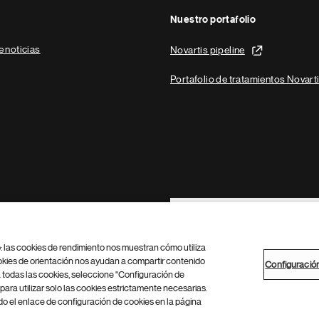
Nuestro portafolio
e noticias
Novartis pipeline
Portafolio de tratamientos Novart
Footer Site Search
b: las cookies de rendimiento nos muestran cómo utiliza
okies de orientación nos ayudan a compartir contenido
Configuració
 todas las cookies, seleccione "Configuración de
para utilizar solo las cookies estrictamente necesarias.
Configuración de cookies
Mapa del sitio
 el enlace de configuración de cookies en la página