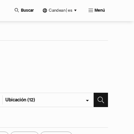
Candean | es
Buscar
Menú
Ubicación (12)