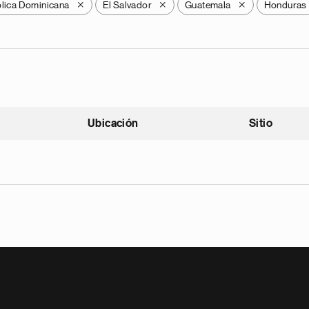
lica Dominicana
El Salvador
Guatemala
Honduras
X
X
X
Ubicación
Sitio
scendente