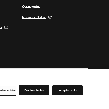
Otras webs
Novartis Global
is
n de cookies
Declinar todas
Aceptar todo
Directorio de Novartis
Este sitio está dirigido al público del clúster ACC