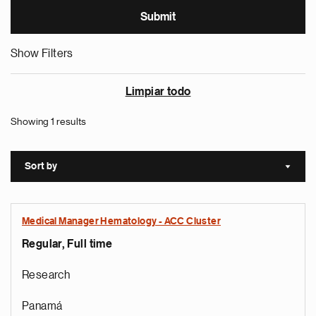
Show Filters
Limpiar todo
Showing 1 results
Sort by
Sort a
Medical Manager Hematology - ACC Cluster
Regular, Full time
Research
Panamá