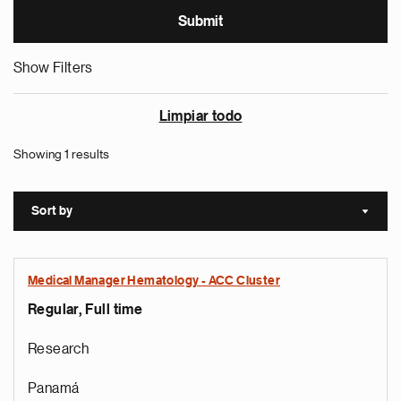
Show Filters
Limpiar todo
Showing 1 results
Sort by
Sort a
Medical Manager Hematology - ACC Cluster
Regular, Full time
Research
Panamá