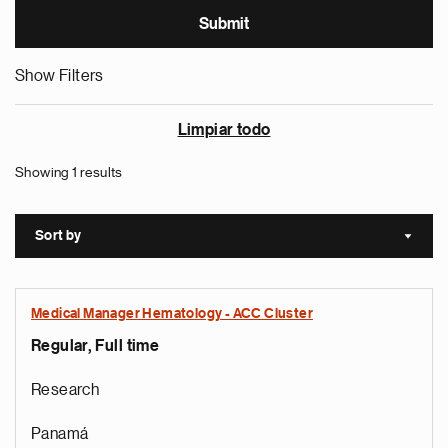
Show Filters
Limpiar todo
Showing 1 results
Sort by
Sort a
Medical Manager Hematology - ACC Cluster
Regular, Full time
Research
Panamá