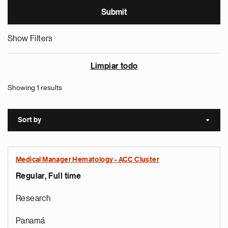
Show Filters
Limpiar todo
Showing 1 results
Sort by
Sort a
Medical Manager Hematology - ACC Cluster
Regular, Full time
Research
Panamá