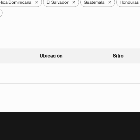
lica Dominicana
El Salvador
Guatemala
Honduras
X
X
X
Ubicación
Sitio
scendente