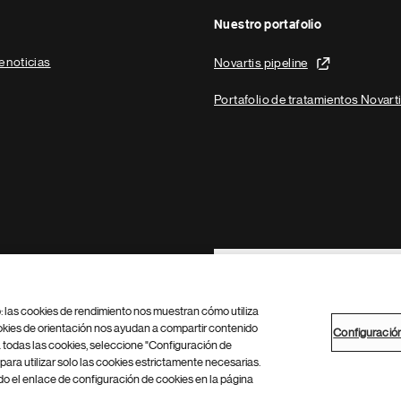
Nuestro portafolio
e noticias
Novartis pipeline
Portafolio de tratamientos Novart
Footer Site Search
b: las cookies de rendimiento nos muestran cómo utiliza
okies de orientación nos ayudan a compartir contenido
Configuració
 todas las cookies, seleccione "Configuración de
para utilizar solo las cookies estrictamente necesarias.
Configuración de cookies
Mapa del sitio
 el enlace de configuración de cookies en la página