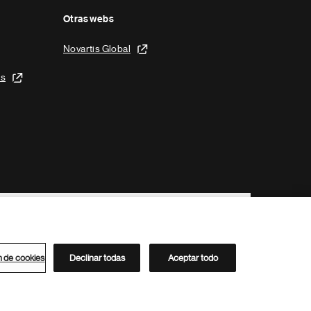
Otras webs
Novartis Global
is
n de cookies
Declinar todas
Aceptar todo
Directorio de Novartis
Este sitio está dirigido al público del clúster ACC