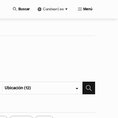
Candean | es
Buscar
Menú
Ubicación (12)