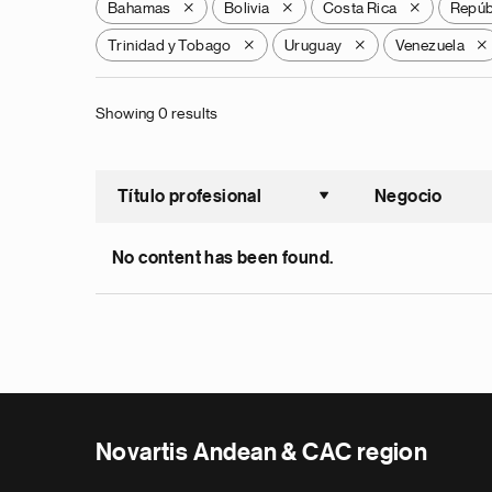
Bahamas
Bolivia
Costa Rica
Repúb
X
X
X
Trinidad y Tobago
Uruguay
Venezuela
X
X
X
Showing 0 results
Título profesional
Negocio
Ordenar a
No content has been found.
Novartis Andean & CAC region