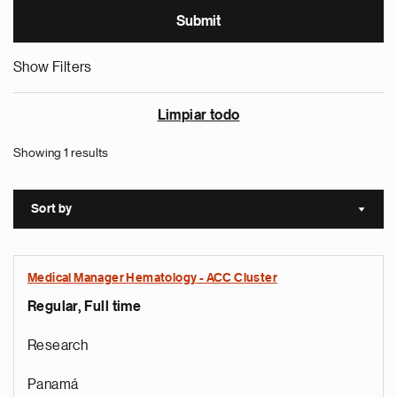
Show Filters
Limpiar todo
Showing 1 results
Sort by
Sort a
Medical Manager Hematology - ACC Cluster
Regular, Full time
Research
Panamá