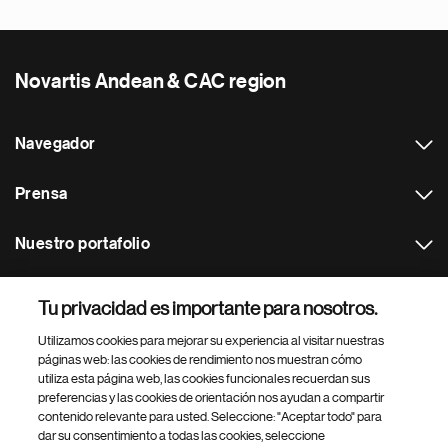
Novartis Andean & CAC region
Navegador
Prensa
Nuestro portafolio
Otras webs
Tu privacidad es importante para nosotros.
Utilizamos cookies para mejorar su experiencia al visitar nuestras
Footer Site Search
páginas web: las cookies de rendimiento nos muestran cómo
utiliza esta página web, las cookies funcionales recuerdan sus
preferencias y las cookies de orientación nos ayudan a compartir
contenido relevante para usted. Seleccione: "Aceptar todo" para
dar su consentimiento a todas las cookies, seleccione