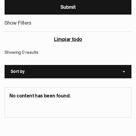
Show Filters
Limpiar todo
Showing 0 results
Sort by
Sort a
No content has been found.