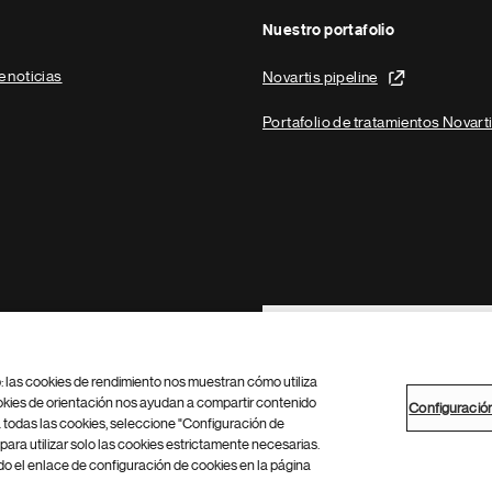
Nuestro portafolio
e noticias
Novartis pipeline
Portafolio de tratamientos Novart
Footer Site Search
b: las cookies de rendimiento nos muestran cómo utiliza
okies de orientación nos ayudan a compartir contenido
Configuració
 todas las cookies, seleccione "Configuración de
para utilizar solo las cookies estrictamente necesarias.
Configuración de cookies
Mapa del sitio
 el enlace de configuración de cookies en la página