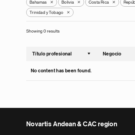
Bahamas
Bolivia
Costa Rica
Repúb
X
X
X
Trinidad y Tobago
X
Showing 0 results
Título profesional
Negocio
Ordenar a
No content has been found.
Novartis Andean & CAC region