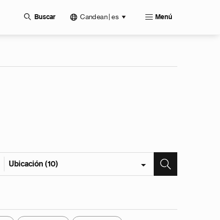
Candean | es
Buscar
Menú
Ubicación (10)