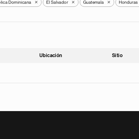
lica Dominicana
El Salvador
Guatemala
Honduras
X
X
X
Ubicación
Sitio
scendente