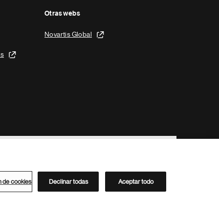
Otras webs
Novartis Global
is
n de cookies
Declinar todas
Aceptar todo
Directorio de Novartis
Este sitio está dirigido al público del clúster ACC