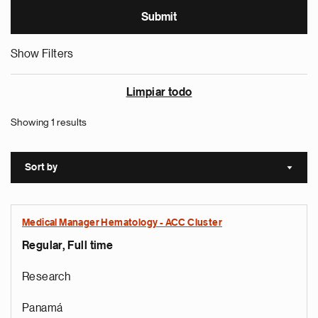
Show Filters
Limpiar todo
Showing 1 results
Sort by
Sort a
Medical Manager Hematology - ACC Cluster
Regular, Full time
Research
Panamá