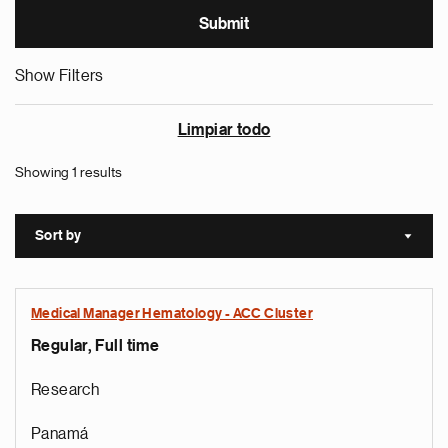
Show Filters
Limpiar todo
Showing 1 results
Sort by
Sort a
Medical Manager Hematology - ACC Cluster
Regular, Full time
Research
Panamá