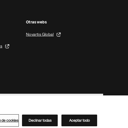
Otras webs
Novartis Global
is
n de cookies
Declinar todas
Aceptar todo
Directorio de Novartis