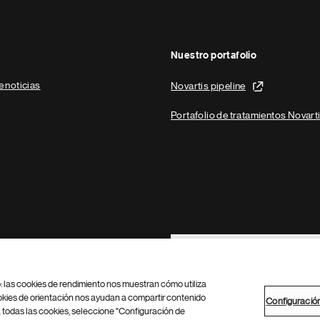
Nuestro portafolio
e noticias
Novartis pipeline
Portafolio de tratamientos Novart
Footer Site Search
b: las cookies de rendimiento nos muestran cómo utiliza
okies de orientación nos ayudan a compartir contenido
Configuració
 todas las cookies, seleccione "Configuración de