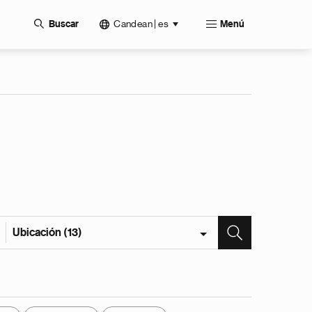
Candean | es
Buscar
Menú
Ubicación (13)