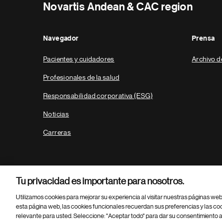
Novartis Andean & CAC region
Navegador
Prensa
Pacientes y cuidadores
Archivo d
Profesionales de la salud
Responsabilidad corporativa (ESG)
Noticias
Carreras
Tu privacidad es importante para nosotros.
Utilizamos cookies para mejorar su experiencia al visitar nuestras páginas we
esta página web, las cookies funcionales recuerdan sus preferencias y las co
relevante para usted. Seleccione: "Aceptar todo" para dar su consentimiento a
Parte
© 2026 Novartis AG