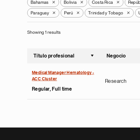
Bahamas
Bolivia
Costa Rica
Repúb
X
X
X
Paraguay
Perú
Trinidad y Tobago
X
X
X
Showing 1 results
Título profesional
Negocio
Ordenar a
Medical Manager Hematology -
ACC Cluster
Research
Regular, Full time