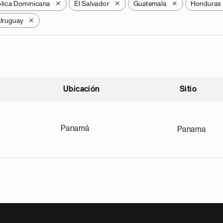
lica Dominicana
El Salvador
Guatemala
Honduras
X
X
X
Uruguay
X
Ubicación
Sitio
scendente
Panamá
Panama