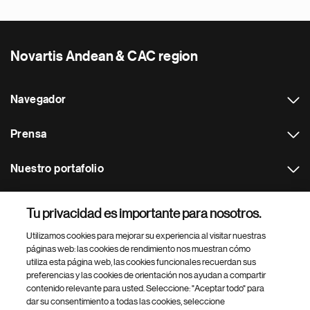
Novartis Andean & CAC region
Navegador
Prensa
Nuestro portafolio
Otras webs
Tu privacidad es importante para nosotros.
Utilizamos cookies para mejorar su experiencia al visitar nuestras
Footer Site Search
páginas web: las cookies de rendimiento nos muestran cómo
utiliza esta página web, las cookies funcionales recuerdan sus
preferencias y las cookies de orientación nos ayudan a compartir
contenido relevante para usted. Seleccione: "Aceptar todo" para
dar su consentimiento a todas las cookies, seleccione