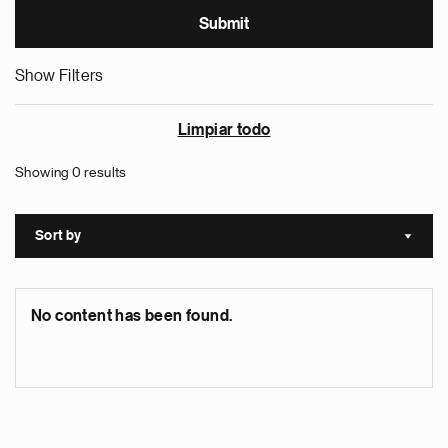
Show Filters
Limpiar todo
Showing 0 results
Sort by
Sort a
No content has been found.