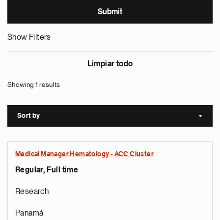
Show Filters
Limpiar todo
Showing 1 results
Sort by
Sort a
Medical Manager Hematology - ACC Cluster
Regular, Full time
Research
Panamá