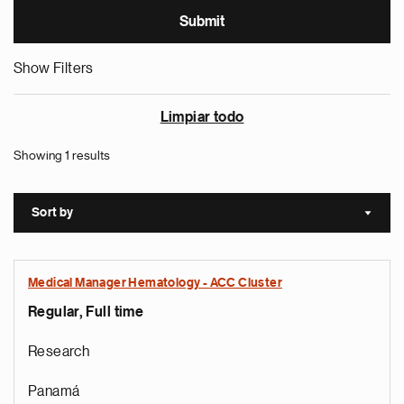
Show Filters
Limpiar todo
Showing 1 results
Sort by
Sort a
Medical Manager Hematology - ACC Cluster
Regular, Full time
Research
Panamá