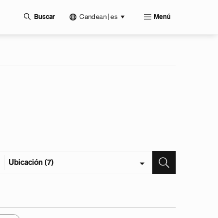
Candean | es
Buscar
Menú
Ubicación (7)