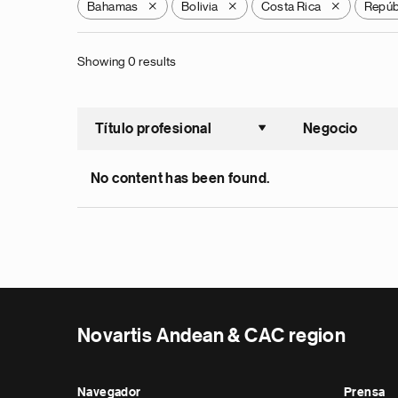
Bahamas
Bolivia
Costa Rica
Repúb
X
X
X
Showing 0 results
Título profesional
Negocio
Ordenar a
No content has been found.
Novartis Andean & CAC region
Navegador
Prensa