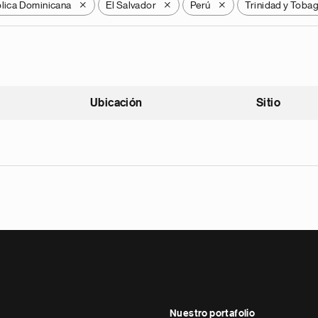
lica Dominicana
El Salvador
Perú
Trinidad y Toba
X
X
X
Ubicación
Sitio
scendente
Nuestro portafolio