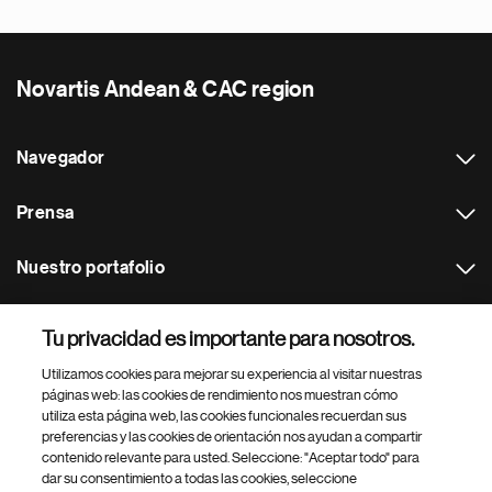
Novartis Andean & CAC region
Navegador
Prensa
Nuestro portafolio
Otras webs
Tu privacidad es importante para nosotros.
Utilizamos cookies para mejorar su experiencia al visitar nuestras
Footer Site Search
páginas web: las cookies de rendimiento nos muestran cómo
utiliza esta página web, las cookies funcionales recuerdan sus
preferencias y las cookies de orientación nos ayudan a compartir
contenido relevante para usted. Seleccione: "Aceptar todo" para
dar su consentimiento a todas las cookies, seleccione