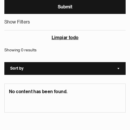
Show Filters
Limpiar todo
Showing 0 results
Sort by
Sort a
No content has been found.