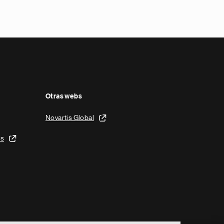
Otras webs
Novartis Global
is