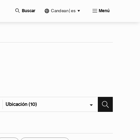
Candean | es
Buscar
Menú
Ubicación (10)