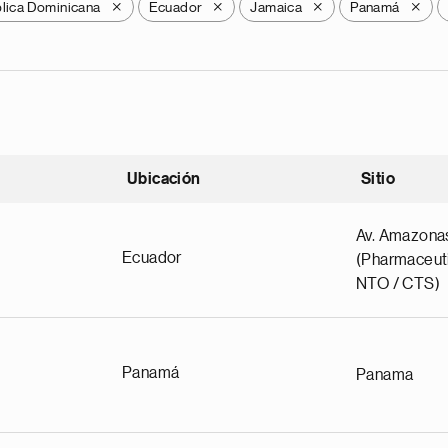
lica Dominicana
Ecuador
Jamaica
Panamá
X
X
X
X
Ubicación
Sitio
scendente
Av. Amazona
Ecuador
(Pharmaceuti
NTO / CTS)
Panamá
Panama