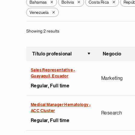
Bahamas
Bolivia
Costa Rica
Repúb
X
X
X
Venezuela
X
Showing 2 results
Título profesional
Negocio
Ordenar a
Sales Representative -
Guayaquil, Ecuador
Marketing
Regular, Full time
Medical Manager Hematology -
ACC Cluster
Research
Regular, Full time