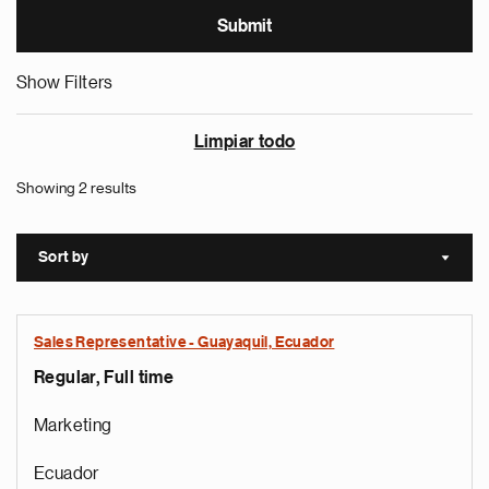
Show Filters
Limpiar todo
Showing 2 results
Sort by
Sort a
Sales Representative - Guayaquil, Ecuador
Regular, Full time
Marketing
Ecuador