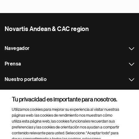
Novartis Andean & CAC region
Navegador
Prensa
Nuestro portafolio
Otras webs
Tu privacidad es importante para nosotros.
Utilizamos cookies para mejorar su experiencia al visitar nuestras
Footer Site Search
páginas web: las cookies de rendimiento nos muestran cómo
utiliza esta página web, las cookies funcionales recuerdan sus
preferencias y las cookies de orientación nos ayudan a compartir
contenido relevante para usted. Seleccione: "Aceptar todo" para
dar su consentimiento a todas las cookies, seleccione