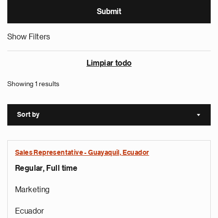
Show Filters
Limpiar todo
Showing 1 results
Sort by
Sort a
Sales Representative - Guayaquil, Ecuador
Regular, Full time
Marketing
Ecuador