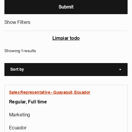
Show Filters
Limpiar todo
Showing 1 results
Sort by
Sort a
Sales Representative - Guayaquil, Ecuador
Regular, Full time
Marketing
Ecuador