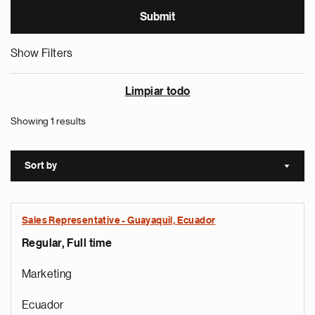
Show Filters
Limpiar todo
Showing 1 results
Sort by
Sort a
Sales Representative - Guayaquil, Ecuador
Regular, Full time
Marketing
Ecuador