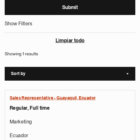
Show Filters
Limpiar todo
Showing 1 results
Sort by
Sort a
Sales Representative - Guayaquil, Ecuador
Regular, Full time
Marketing
Ecuador