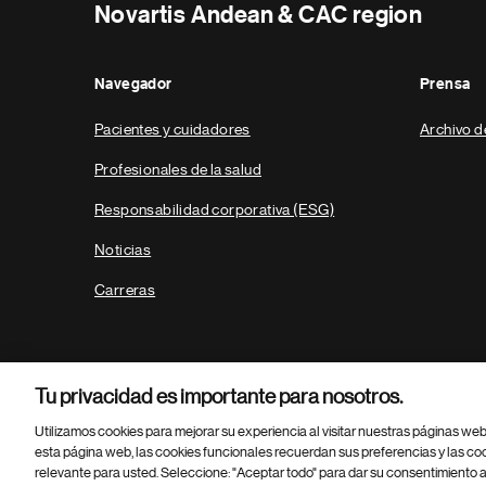
Novartis Andean & CAC region
Navegador
Prensa
Pacientes y cuidadores
Archivo d
Profesionales de la salud
Responsabilidad corporativa (ESG)
Noticias
Carreras
Tu privacidad es importante para nosotros.
Utilizamos cookies para mejorar su experiencia al visitar nuestras páginas we
esta página web, las cookies funcionales recuerdan sus preferencias y las co
relevante para usted. Seleccione: "Aceptar todo" para dar su consentimiento a
Parte
© 2026 Novartis AG