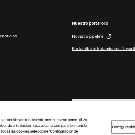
Nuestro portafolio
e noticias
Novartis pipeline
Portafolio de tratamientos Novart
Footer Site Search
b: las cookies de rendimiento nos muestran cómo utiliza
okies de orientación nos ayudan a compartir contenido
Configuració
 todas las cookies, seleccione "Configuración de