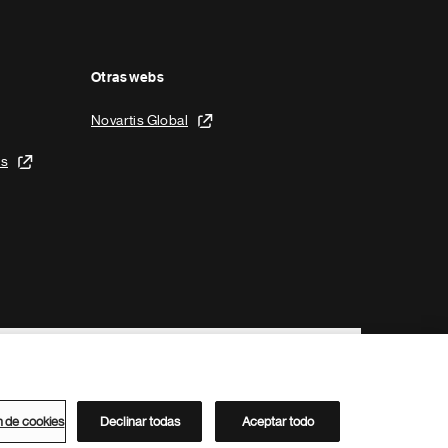
Otras webs
Novartis Global
is
n de cookies
Declinar todas
Aceptar todo
Directorio de Novartis