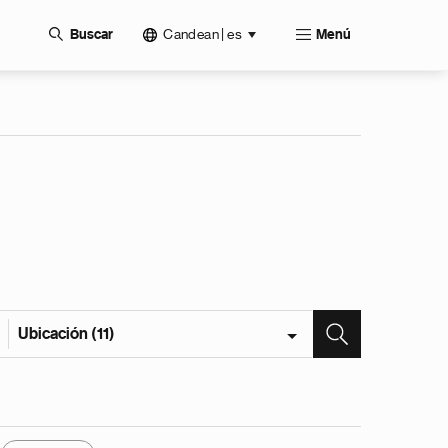
Candean | es
Buscar
Menú
Ubicación (11)