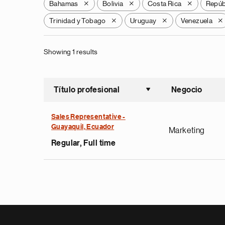
Bahamas
Bolivia
Costa Rica
Repúb
X
X
X
Trinidad y Tobago
Uruguay
Venezuela
X
X
X
Showing 1 results
Título profesional
Negocio
Ordenar a
Sales Representative -
Guayaquil, Ecuador
Marketing
Regular, Full time