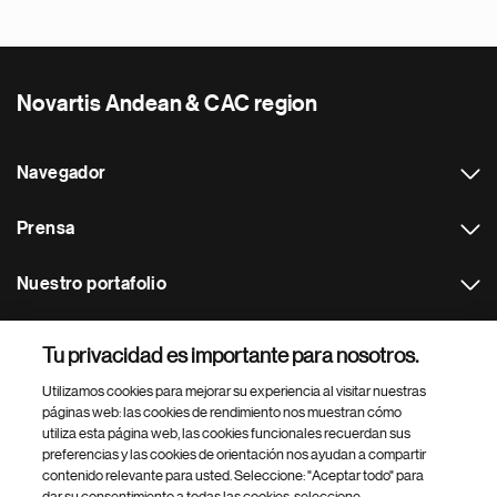
Novartis Andean & CAC region
Navegador
Prensa
Nuestro portafolio
Otras webs
Tu privacidad es importante para nosotros.
Utilizamos cookies para mejorar su experiencia al visitar nuestras
Footer Site Search
páginas web: las cookies de rendimiento nos muestran cómo
utiliza esta página web, las cookies funcionales recuerdan sus
preferencias y las cookies de orientación nos ayudan a compartir
contenido relevante para usted. Seleccione: "Aceptar todo" para
dar su consentimiento a todas las cookies, seleccione