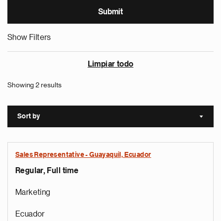
Show Filters
Limpiar todo
Showing 2 results
Sort by
Sort a
Sales Representative - Guayaquil, Ecuador
Regular, Full time
Marketing
Ecuador