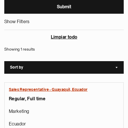
Show Filters
Limpiar todo
Showing 1 results
Sort by
Sort a
Sales Representative - Guayaquil, Ecuador
Regular, Full time
Marketing
Ecuador