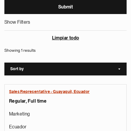
Show Filters
Limpiar todo
Showing 1 results
Sort by
Sort a
Sales Representative - Guayaquil, Ecuador
Regular, Full time
Marketing
Ecuador