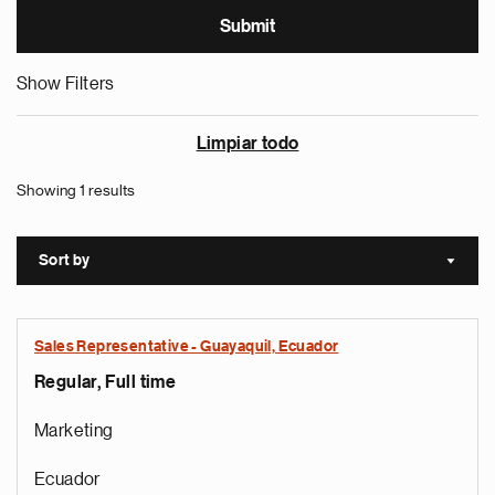
Show Filters
Limpiar todo
Showing 1 results
Sort by
Sort a
Sales Representative - Guayaquil, Ecuador
Regular, Full time
Marketing
Ecuador