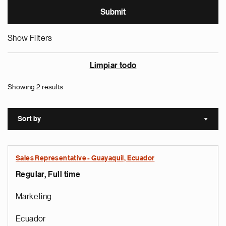
Show Filters
Limpiar todo
Showing 2 results
Sort by
Sort a
Sales Representative - Guayaquil, Ecuador
Regular, Full time
Marketing
Ecuador