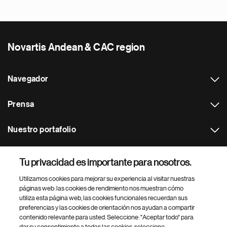
Novartis Andean & CAC region
Navegador
Prensa
Nuestro portafolio
Otras webs
Tu privacidad es importante para nosotros.
Utilizamos cookies para mejorar su experiencia al visitar nuestras
Footer Site Search
páginas web: las cookies de rendimiento nos muestran cómo
utiliza esta página web, las cookies funcionales recuerdan sus
preferencias y las cookies de orientación nos ayudan a compartir
contenido relevante para usted. Seleccione: "Aceptar todo" para
dar su consentimiento a todas las cookies, seleccione