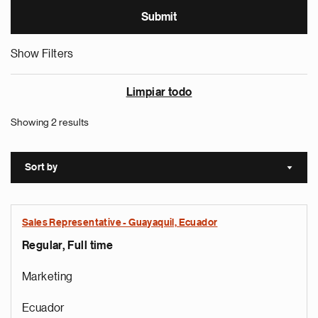
Show Filters
Limpiar todo
Showing 2 results
Sort by
Sort a
Sales Representative - Guayaquil, Ecuador
Regular, Full time
Marketing
Ecuador