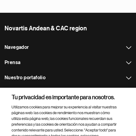
Novartis Andean & CAC region
Navegador
Prensa
Nuestro portafolio
Otras webs
Tu privacidad es importante para nosotros.
Utilizamos cookies para mejorar su experiencia al visitar nuestras
Footer Site Search
páginas web: las cookies de rendimiento nos muestran cómo
utiliza esta página web, las cookies funcionales recuerdan sus
preferencias y las cookies de orientación nos ayudan a compartir
contenido relevante para usted. Seleccione: "Aceptar todo" para
dar su consentimiento a todas las cookies, seleccione