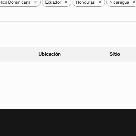
lica Dominicana
Ecuador
Honduras
Nicaragua
X
X
X
X
Ubicación
Sitio
scendente