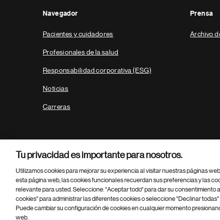
Navegador
Prensa
Pacientes y cuidadores
Archivo d
Profesionales de la salud
Responsabilidad corporativa (ESG)
Noticias
Carreras
Tu privacidad es importante para nosotros.
Utilizamos cookies para mejorar su experiencia al visitar nuestras páginas we
esta página web, las cookies funcionales recuerdan sus preferencias y las co
relevante para usted. Seleccione: "Aceptar todo" para dar su consentimiento a
Parte
© 2026 Novartis AG
cookies" para administrar las diferentes cookies o seleccione "Declinar todas" 
inferior
Política de privacidad
Términos de uso
Accesibilidad
Puede cambiar su configuración de cookies en cualquier momento presionando
del
web.
pie