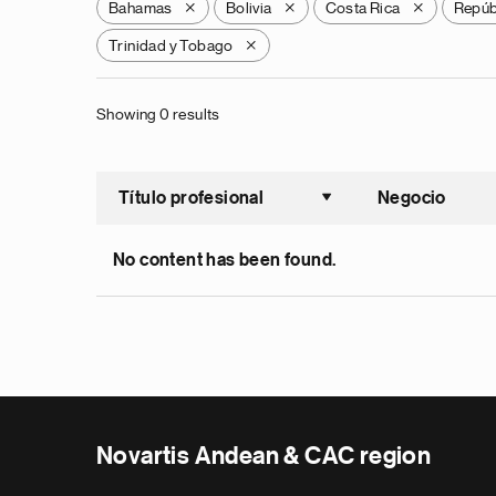
Bahamas
Bolivia
Costa Rica
Repúb
X
X
X
Trinidad y Tobago
X
Showing 0 results
Título profesional
Negocio
Ordenar a
No content has been found.
Novartis Andean & CAC region