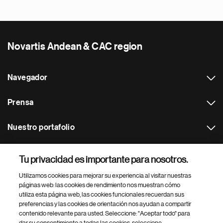
Novartis Andean & CAC region
Navegador
Prensa
Nuestro portafolio
Otras webs
Tu privacidad es importante para nosotros.
Utilizamos cookies para mejorar su experiencia al visitar nuestras
Footer Site Search
páginas web: las cookies de rendimiento nos muestran cómo
utiliza esta página web, las cookies funcionales recuerdan sus
preferencias y las cookies de orientación nos ayudan a compartir
contenido relevante para usted. Seleccione: "Aceptar todo" para
dar su consentimiento a todas las cookies, seleccione