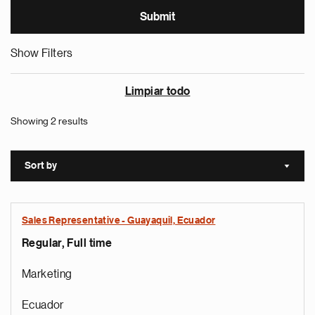
Show Filters
Limpiar todo
Showing 2 results
Sort by
Sort a
Sales Representative - Guayaquil, Ecuador
Regular, Full time
Marketing
Ecuador