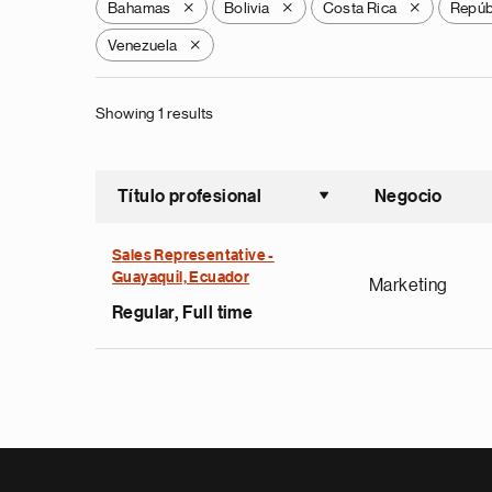
Bahamas
Bolivia
Costa Rica
Repúb
X
X
X
Venezuela
X
Showing 1 results
Título profesional
Negocio
Ordenar a
Sales Representative -
Guayaquil, Ecuador
Marketing
Regular, Full time