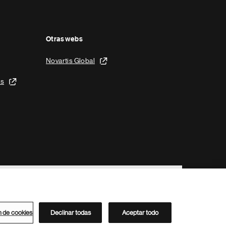
Otras webs
Novartis Global
is
n de cookies
Declinar todas
Aceptar todo
Directorio de Novartis