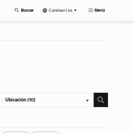
Candean | es
Buscar
Menú
Ubicación (10)