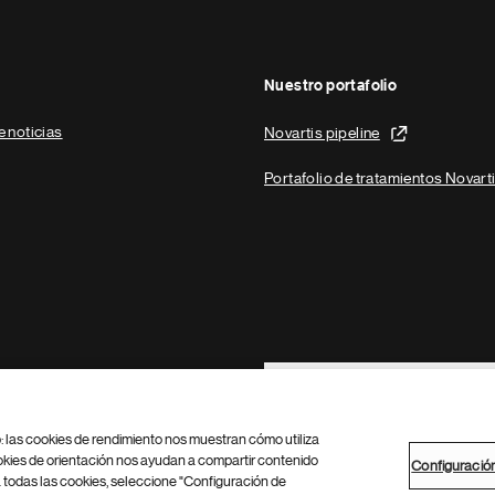
Nuestro portafolio
e noticias
Novartis pipeline
Portafolio de tratamientos Novart
Footer Site Search
b: las cookies de rendimiento nos muestran cómo utiliza
okies de orientación nos ayudan a compartir contenido
Configuració
 todas las cookies, seleccione "Configuración de