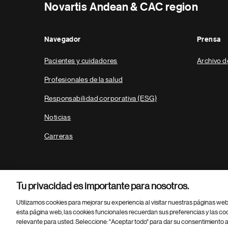
Novartis Andean & CAC region
Navegador
Prensa
Pacientes y cuidadores
Archivo d
Profesionales de la salud
Responsabilidad corporativa (ESG)
Noticias
Carreras
Tu privacidad es importante para nosotros.
Utilizamos cookies para mejorar su experiencia al visitar nuestras páginas we
esta página web, las cookies funcionales recuerdan sus preferencias y las co
relevante para usted. Seleccione: "Aceptar todo" para dar su consentimiento a
Parte
© 2026 Novartis AG