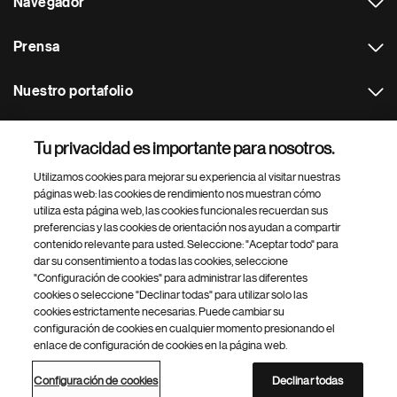
Navegador
Prensa
Nuestro portafolio
Otras webs
Tu privacidad es importante para nosotros.
Utilizamos cookies para mejorar su experiencia al visitar nuestras
Footer Site Search
páginas web: las cookies de rendimiento nos muestran cómo
utiliza esta página web, las cookies funcionales recuerdan sus
preferencias y las cookies de orientación nos ayudan a compartir
contenido relevante para usted. Seleccione: "Aceptar todo" para
dar su consentimiento a todas las cookies, seleccione
"Configuración de cookies" para administrar las diferentes
cookies o seleccione "Declinar todas" para utilizar solo las
cookies estrictamente necesarias. Puede cambiar su
Parte
© 2026 Novartis AG
configuración de cookies en cualquier momento presionando el
inferior
enlace de configuración de cookies en la página web.
Política de privacidad
Términos de uso
Accesibilidad
del
Configuración de cookies
Mapa del sitio
pie
Configuración de cookies
Declinar todas
de