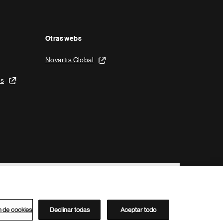
Otras webs
Novartis Global
is
n de cookies
Declinar todas
Aceptar todo
Directorio de Novartis