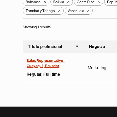
Bahamas
Bolivia
Costa Rica
Repúb
X
X
X
Trinidad y Tobago
Venezuela
X
X
Showing 1 results
Título profesional
Negocio
Ordenar a
Sales Representative -
Guayaquil, Ecuador
Marketing
Regular, Full time