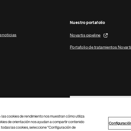
Nuestro portafolio
e noticias
Novartis pipeline
Portafolio de tratamientos Novart
Footer Site Search
b: las cookies de rendimiento nos muestran cómo utiliza
okies de orientación nos ayudan a compartir contenido
Configuració
 todas las cookies, seleccione "Configuración de