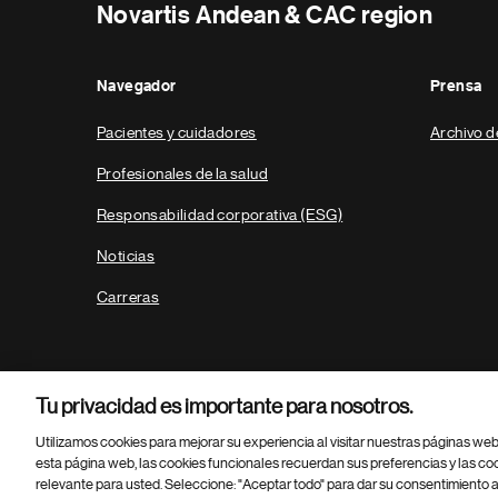
Novartis Andean & CAC region
Navegador
Prensa
Pacientes y cuidadores
Archivo d
Profesionales de la salud
Responsabilidad corporativa (ESG)
Noticias
Carreras
Tu privacidad es importante para nosotros.
Utilizamos cookies para mejorar su experiencia al visitar nuestras páginas we
esta página web, las cookies funcionales recuerdan sus preferencias y las co
relevante para usted. Seleccione: "Aceptar todo" para dar su consentimiento a
Parte
© 2026 Novartis AG