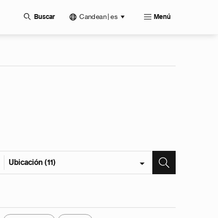
Candean | es
Buscar
Menú
Ubicación (11)