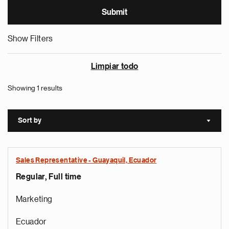
Show Filters
Limpiar todo
Showing 1 results
Sort by
Sort a
Sales Representative - Guayaquil, Ecuador
Regular, Full time
Marketing
Ecuador