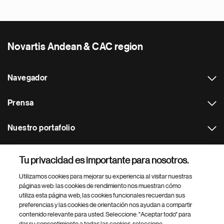
Novartis Andean & CAC region
Navegador
Prensa
Nuestro portafolio
Otras webs
Tu privacidad es importante para nosotros.
Utilizamos cookies para mejorar su experiencia al visitar nuestras
Footer Site Search
páginas web: las cookies de rendimiento nos muestran cómo
utiliza esta página web, las cookies funcionales recuerdan sus
preferencias y las cookies de orientación nos ayudan a compartir
contenido relevante para usted. Seleccione: "Aceptar todo" para
dar su consentimiento a todas las cookies, seleccione