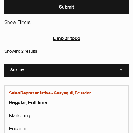
Show Filters
Limpiar todo
Showing 2 results
Sort by
Sort a
Sales Representative - Guayaquil, Ecuador
Regular, Full time
Marketing
Ecuador