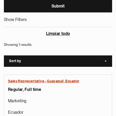
Show Filters
Limpiar todo
Showing 1 results
Sort by
Sort a
Sales Representative - Guayaquil, Ecuador
Regular, Full time
Marketing
Ecuador