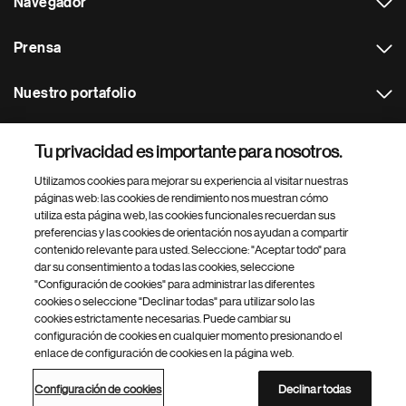
Navegador
Prensa
Nuestro portafolio
Otras webs
Tu privacidad es importante para nosotros.
Utilizamos cookies para mejorar su experiencia al visitar nuestras
Footer Site Search
páginas web: las cookies de rendimiento nos muestran cómo
utiliza esta página web, las cookies funcionales recuerdan sus
preferencias y las cookies de orientación nos ayudan a compartir
contenido relevante para usted. Seleccione: "Aceptar todo" para
dar su consentimiento a todas las cookies, seleccione
"Configuración de cookies" para administrar las diferentes
cookies o seleccione "Declinar todas" para utilizar solo las
cookies estrictamente necesarias. Puede cambiar su
Parte
© 2026 Novartis AG
configuración de cookies en cualquier momento presionando el
inferior
enlace de configuración de cookies en la página web.
Política de privacidad
Términos de uso
Accesibilidad
del
Configuración de cookies
Mapa del sitio
pie
Configuración de cookies
Declinar todas
de