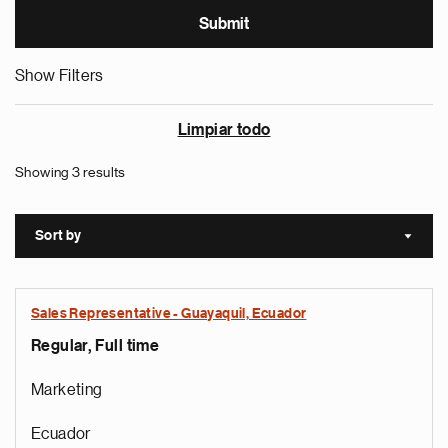
Show Filters
Limpiar todo
Showing 3 results
Sort by
Sort a
Sales Representative - Guayaquil, Ecuador
Regular, Full time
Marketing
Ecuador