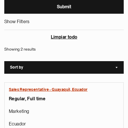
Show Filters
Limpiar todo
Showing 2 results
Sort by
Sort a
Sales Representative - Guayaquil, Ecuador
Regular, Full time
Marketing
Ecuador