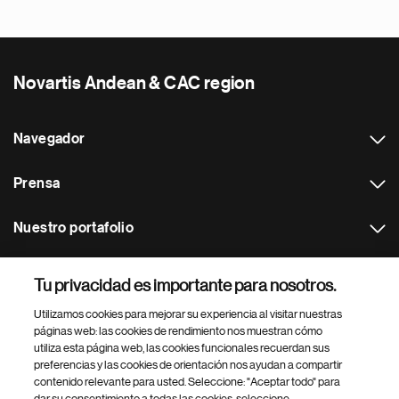
Novartis Andean & CAC region
Navegador
Prensa
Nuestro portafolio
Otras webs
Tu privacidad es importante para nosotros.
Utilizamos cookies para mejorar su experiencia al visitar nuestras
Footer Site Search
páginas web: las cookies de rendimiento nos muestran cómo
utiliza esta página web, las cookies funcionales recuerdan sus
preferencias y las cookies de orientación nos ayudan a compartir
contenido relevante para usted. Seleccione: "Aceptar todo" para
dar su consentimiento a todas las cookies, seleccione