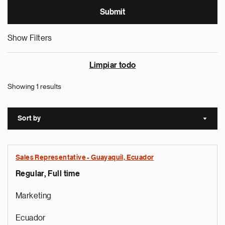
Show Filters
Limpiar todo
Showing 1 results
Sort by
Sort a
Sales Representative - Guayaquil, Ecuador
Regular, Full time
Marketing
Ecuador