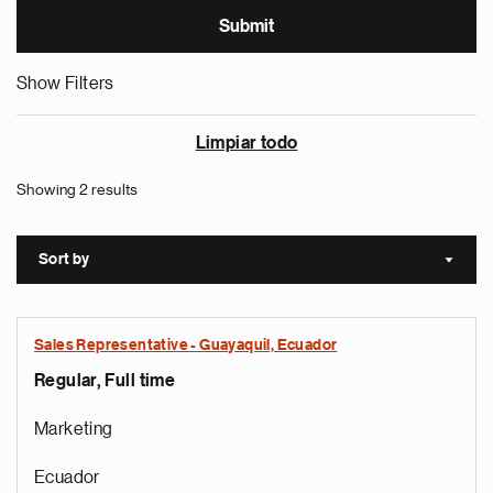
Show Filters
Limpiar todo
Showing 2 results
Sort by
Sort a
Sales Representative - Guayaquil, Ecuador
Regular, Full time
Marketing
Ecuador