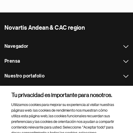
Novartis Andean & CAC region
Navegador
Prensa
Nuestro portafolio
Otras webs
Tu privacidad es importante para nosotros.
Utilizamos cookies para mejorar su experiencia al visitar nuestras
Footer Site Search
páginas web: las cookies de rendimiento nos muestran cómo
utiliza esta página web, las cookies funcionales recuerdan sus
preferencias y las cookies de orientación nos ayudan a compartir
contenido relevante para usted. Seleccione: "Aceptar todo" para
dar su consentimiento a todas las cookies, seleccione