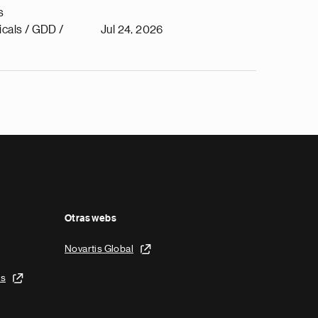
s
cals / GDD /
Jul 24, 2026
Otras webs
Novartis Global
is