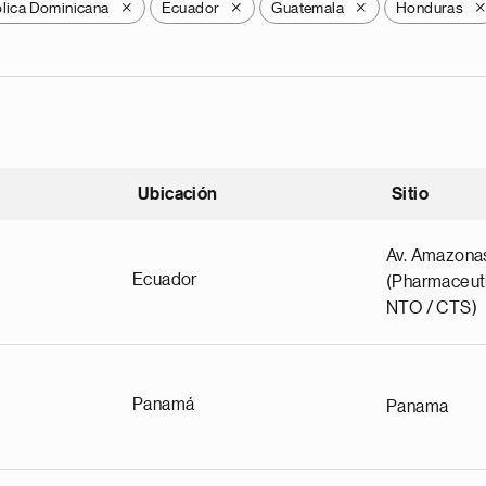
lica Dominicana
Ecuador
Guatemala
Honduras
X
X
X
Ubicación
Sitio
scendente
Av. Amazona
Ecuador
(Pharmaceuti
NTO / CTS)
Panamá
Panama