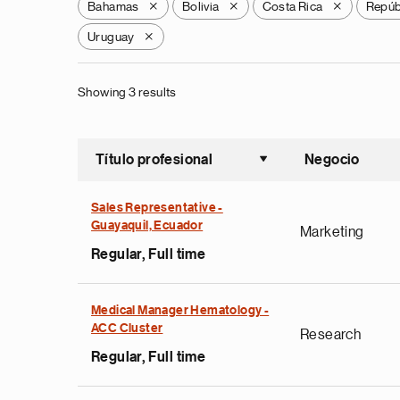
Bahamas
Bolivia
Costa Rica
Repúb
X
X
X
Uruguay
X
Showing 3 results
Título profesional
Negocio
Ordenar a
Sales Representative -
Guayaquil, Ecuador
Marketing
Regular, Full time
Medical Manager Hematology -
ACC Cluster
Research
Regular, Full time