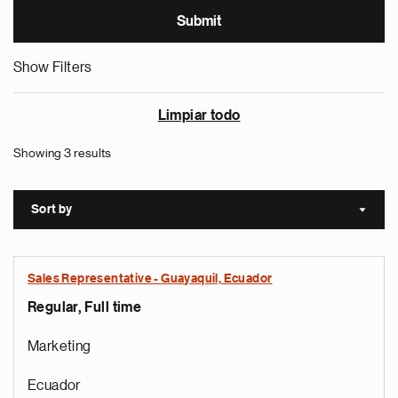
Show Filters
Limpiar todo
Showing 3 results
Sort by
Sort a
Sales Representative - Guayaquil, Ecuador
Regular, Full time
Marketing
Ecuador