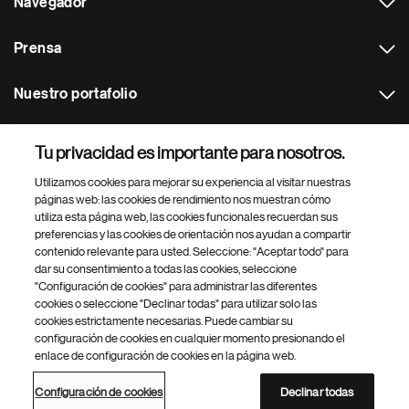
Navegador
Prensa
Nuestro portafolio
Otras webs
Tu privacidad es importante para nosotros.
Utilizamos cookies para mejorar su experiencia al visitar nuestras
Footer Site Search
páginas web: las cookies de rendimiento nos muestran cómo
utiliza esta página web, las cookies funcionales recuerdan sus
preferencias y las cookies de orientación nos ayudan a compartir
contenido relevante para usted. Seleccione: "Aceptar todo" para
dar su consentimiento a todas las cookies, seleccione
"Configuración de cookies" para administrar las diferentes
cookies o seleccione "Declinar todas" para utilizar solo las
cookies estrictamente necesarias. Puede cambiar su
Parte
© 2026 Novartis AG
configuración de cookies en cualquier momento presionando el
inferior
enlace de configuración de cookies en la página web.
Política de privacidad
Términos de uso
Accesibilidad
del
Configuración de cookies
Mapa del sitio
pie
Configuración de cookies
Declinar todas
de