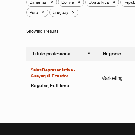
Bahamas
Bolivia
Costa Rica
Repúb
X
X
X
Perú
Uruguay
X
X
Showing 1 results
Título profesional
Negocio
Ordenar a
Sales Representative -
Guayaquil, Ecuador
Marketing
Regular, Full time