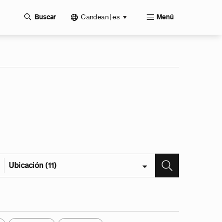
Candean | es
Buscar
Menú
Ubicación (11)