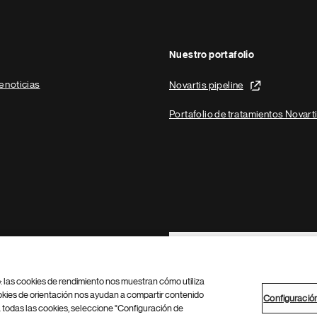
Nuestro portafolio
e noticias
Novartis pipeline
Portafolio de tratamientos Novart
Footer Site Search
b: las cookies de rendimiento nos muestran cómo utiliza
okies de orientación nos ayudan a compartir contenido
Configuració
 todas las cookies, seleccione "Configuración de