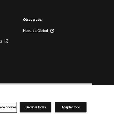
Otras webs
Novartis Global
is
n de cookies
Declinar todas
Aceptar todo
Directorio de Novartis