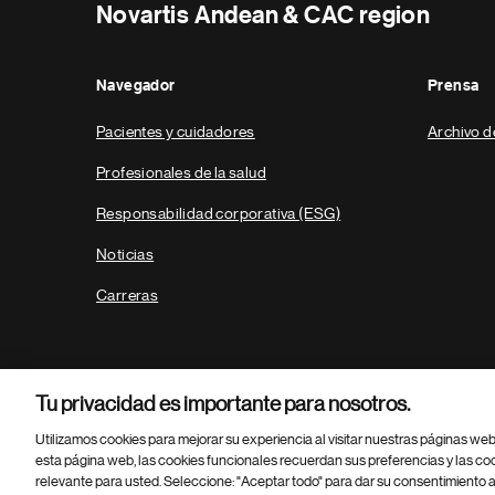
Novartis Andean & CAC region
Navegador
Prensa
Pacientes y cuidadores
Archivo d
Profesionales de la salud
Responsabilidad corporativa (ESG)
Noticias
Carreras
Tu privacidad es importante para nosotros.
Utilizamos cookies para mejorar su experiencia al visitar nuestras páginas we
esta página web, las cookies funcionales recuerdan sus preferencias y las co
relevante para usted. Seleccione: "Aceptar todo" para dar su consentimiento a
Parte
© 2026 Novartis AG