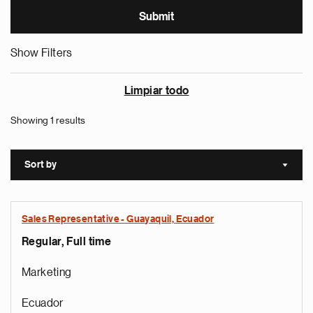
Show Filters
Limpiar todo
Showing 1 results
Sort by
Sort a
Sales Representative - Guayaquil, Ecuador
Regular, Full time
Marketing
Ecuador