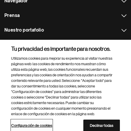
Navegador
Prensa
Nuestro portafolio
Otras webs
Tu privacidad es importante para nosotros.
Utilizamos cookies para mejorar su experiencia al visitar nuestras
Footer Site Search
páginas web: las cookies de rendimiento nos muestran cómo
utiliza esta página web, las cookies funcionales recuerdan sus
preferencias y las cookies de orientación nos ayudan a compartir
contenido relevante para usted. Seleccione: "Aceptar todo" para
dar su consentimiento a todas las cookies, seleccione
"Configuración de cookies" para administrar las diferentes
cookies o seleccione "Declinar todas" para utilizar solo las
cookies estrictamente necesarias. Puede cambiar su
Parte
© 2026 Novartis AG
configuración de cookies en cualquier momento presionando el
inferior
enlace de configuración de cookies en la página web.
Política de privacidad
Términos de uso
Accesibilidad
del
Configuración de cookies
Mapa del sitio
pie
Configuración de cookies
Declinar todas
de