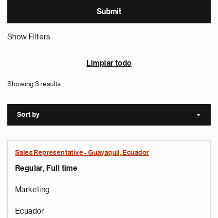
Show Filters
Limpiar todo
Showing 3 results
Sort by
Sort a
Sales Representative - Guayaquil, Ecuador
Regular, Full time
Marketing
Ecuador